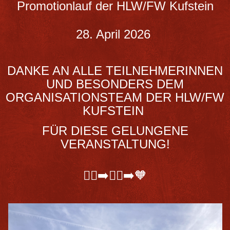
Promotionlauf der HLW/FW Kufstein
28. April 2026
DANKE AN ALLE TEILNEHMERINNEN
UND BESONDERS DEM
ORGANISATIONSTEAM DER HLW/FW
KUFSTEIN
FÜR DIESE GELUNGENE
VERANSTALTUNG!
🏃‍♀️‍➡️🏃‍♂️‍➡️🧡