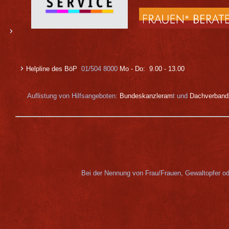
Helpline des Bö
P
01/504 8000
Mo - Do: 9.00 - 13.00
Auflistung von Hilfsangeboten:
Bundeskanzleram
t und
Dachverband 
Bei der Nennung von Frau/Frauen, Gewaltopfer od