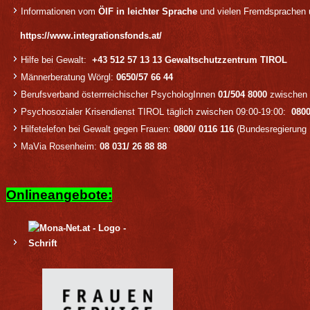
Informationen vom
ÖIF in leichter Sprache
und vielen Fremdsprachen 
https://www.integrationsfonds.at/
Hilfe bei Gewalt:
+43 512 57 13 13
Gewaltschutzzentrum TIROL
Männerberatung Wörgl:
0650/57 66 44
Berufsverband österrreichischer PsychologInnen
01/504 8000
zwischen 
Psychosozialer Krisendienst TIROL
täglich zwischen 09:00-19:00:
0800
Hilfetelefon bei Gewalt gegen Frauen:
0800/ 0116 116
(Bundesregierung 
MaVia Rosenheim:
08 031/ 26 88 8
8
Onlineangebote: