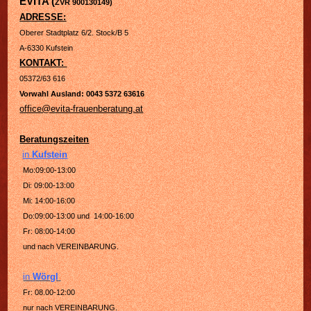
EVITA (
ZVR 900130149)
ADRESSE:
Oberer Stadtplatz 6/2. Stock/B 5
A-6330 Kufstein
KONTAKT:
05372/63 616
Vorwahl Ausland: 0043 5372 63616
office@evita-frauenberatung.at
Beratungszeiten
in
Kufstein
Mo:09:00-13:00
Di: 09:00-13:00
Mi: 14:00-16:00
Do:09:00-13:00 und 14:00-16:00
Fr: 08:00-14:00
und nach VEREINBARUNG.
in
Wörgl
Fr: 08.00-12:00
nur nach VEREINBARUNG.