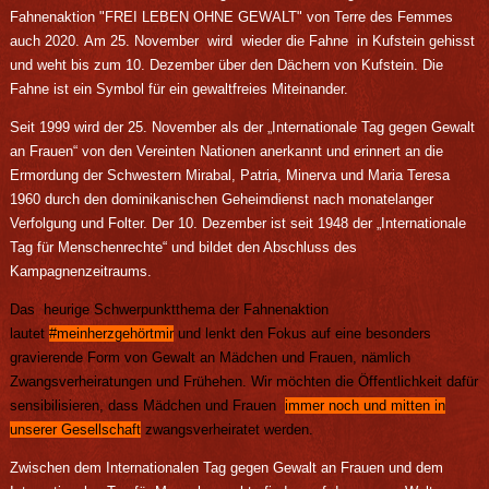
Fahnenaktion "FREI LEBEN OHNE GEWALT" von Terre des Femmes
auch 2020. Am 25. November wird wieder die Fahne in Kufstein gehisst
und weht bis zum 10. Dezember über den Dächern von Kufstein. Die
Fahne ist ein Symbol für ein gewaltfreies Miteinander.
Seit 1999 wird der 25. November als der „Internationale Tag gegen Gewalt
an Frauen“ von den Vereinten Nationen anerkannt und erinnert an die
Ermordung der Schwestern Mirabal, Patria, Minerva und Maria Teresa
1960 durch den dominikanischen Geheimdienst nach monatelanger
Verfolgung und Folter. Der 10. Dezember ist seit 1948 der „Internationale
Tag für Menschenrechte“ und bildet den Abschluss des
Kampagnenzeitraums.
Das heurige Schwerpunktthema der Fahnenaktion
lautet
#meinherzgehörtmir
und lenkt den Fokus auf eine besonders
gravierende Form von Gewalt an Mädchen und Frauen, nämlich
Zwangsverheiratungen und Frühehen. Wir möchten
die Öffentlichkeit dafür
sensibilisieren, dass Mädchen und Frauen
immer noch und mitten in
unserer Gesellschaft
zwangsverheiratet werden.
Zwischen dem Internationalen Tag gegen Gewalt an Frauen und dem