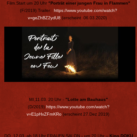
Film.Start um 20 Uhr
"Porträt einer jungen Frau in Flammen"
(F/2019) Trailer:
https://www.youtube.com/watch?
v=geZhBZ2ydU8
(erscheint 06.03.2020)
MI,11.03. 20 Uhr -
"Lotte am Bauhaus"
(D/2019)
https://www.youtube.com/watch?
v=E1pHxZFmKRo
(erscheint 27.Dez 2019)
DO, 12.03, ab 18 Uhr FRAUEN.SALON - um 20 Uhr –
Kino.DOKU