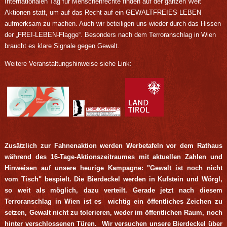
Internationalen Tag für Menschenrechte finden auf der ganzen Welt
Aktionen statt, um auf das Recht auf ein GEWALTFREIES LEBEN
aufmerksam zu machen. Auch wir beteiligen uns wieder durch das Hissen
der „FREI-LEBEN-Flagge“. Besonders nach dem Terroranschlag in Wien
braucht es klare Signale gegen Gewalt.
Weitere Veranstaltungshinweise siehe Link:
Zusätzlich zur Fahnenaktion werden Werbetafeln vor dem Rathaus
während des 16-Tage-Aktionszeitraumes mit aktuellen Zahlen und
Hinweisen auf unsere heurige Kampagne: "Gewalt ist noch nicht
vom Tisch" bespielt. Die Bierdeckel werden in Kufstein und Wörgl,
so weit als möglich, dazu verteilt. Gerade jetzt nach diesem
Terroranschlag in Wien ist es wichtig ein öffentliches Zeichen zu
setzen, Gewalt nicht zu tolerieren, weder im öffentlichen Raum, noch
hinter verschlossenen Türen. Wir versuchen unsere Bierdeckel über