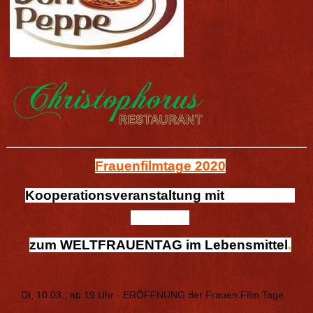
Frauenfilmtage 2020
Kooperationsveranstaltung
mit
weningers
fein.kost
zum WELTFRAUENTAG
im Lebensmittel
.
DI, 10.03., ab 19 Uhr - ERÖFFNUNG der Frauen.Film.Tage