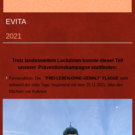
EVITA
2021
Trotz landesweitem Lockdown konnte dieser Teil
unserer Präventionskampagne stattfinden:
Fahnenaktion: Die
"FREI
-LEBEN-OHNE-GEWALT" FLAGGE
weht
während der zehn Tage, beginnend mit dem 25.11.2021, über den
Dächern von Kufstein