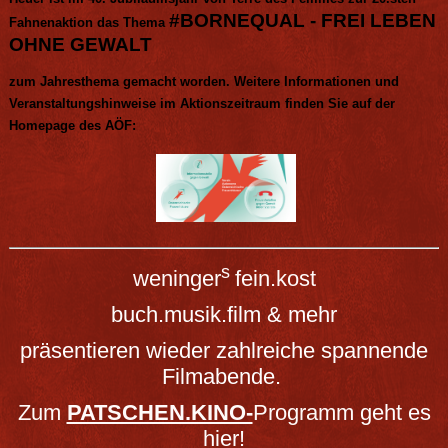
#BORNEQUAL - FREI LEBEN
Fahnenaktion das Thema
OHNE GEWALT
zum Jahresthema gemacht worden.
Weitere Informationen und
Veranstaltungshinweise im Aktionszeitraum finden Sie auf der
Homepage des AÖF:
s
weninger
fein.kost
buch.musik.film & mehr
präsentieren wieder zahlreiche spannende
Filmabende.
Zum
PATSCHEN.KINO-
Programm
geht es
hier!