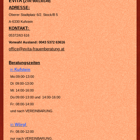
EVITA (
ZVR 900130149)
ADRESSE:
Oberer Stadtplatz 6/2. Stock/B 5
A-6330 Kufstein
KONTAKT:
05372/63 616
Vorwahl Ausland: 0043 5372 63616
office@evita-frauenberatung.at
Beratungszeiten
in
Kufstein
Mo:09:00-13:00
Di: 09:00-13:00
Mi: 14:00-16:00
Do:09:00-13:00 und 14:00-16:00
Fr: 08:00-14:00
und nach VEREINBARUNG.
in
Wörgl
Fr: 08.00-12:00
nur nach VEREINBARUNG.